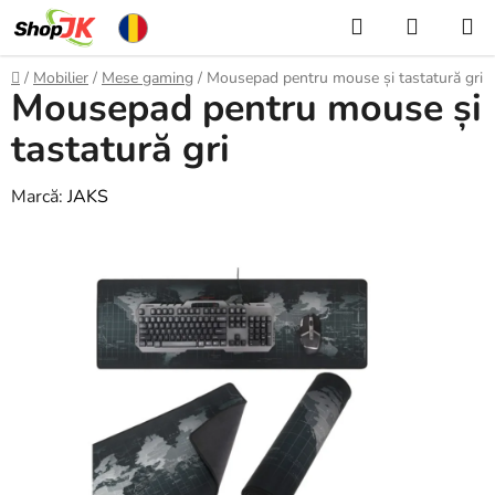
Treci
Căutare
COŞ
la
DE
conținut
Acasă
/
Mobilier
/
Mese gaming
/
Mousepad pentru mouse și tastatură gri
Mousepad pentru mouse și
CUMPĂ
tastatură gri
Marcă:
JAKS