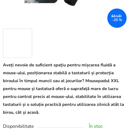
63 LEI
–25 %
Aveți nevoie de suficient spațiu pentru mișcarea fluidă a
mouse-ului, poziționarea stabilă a tastaturii și protecția
biroului în timpul muncii sau al jocurilor? Mousepadul XXL
pentru mouse și tastatură oferă o suprafață mare de lucru
pentru control precis al mouse-ului, stabilitate în utilizarea
tastaturii și o soluție practică pentru utilizarea zilnică atât la
birou, cât și acasă.
Disponibilitate
În stoc