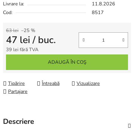
Livrare la:
11.8.2026
Cod:
8517
63 lei
–25 %
47 lei
/ buc.
39 lei fără TVA
Evaluare preţ:
ADAUGĂ ÎN COŞ
Tipărire
Întreabă
Vizualizare
Partajare
Descriere