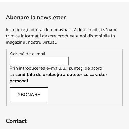
S
u
Abonare la newsletter
b
s
Introduceţi adresa dumneavoastră de e-mail şi vă vom
o
trimite informaţii despre produsele noi disponibile în
l
magazinul nostru virtual.
Adresă de e-mail
Prin introducerea e-mailului sunteți de acord
cu
condițiile de protecție a datelor cu caracter
personal
ABONARE
Contact