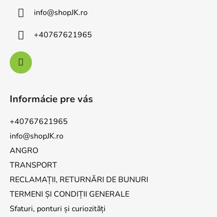
info
@
shopJK.ro
+40767621965
Informácie pre vás
+40767621965
info@shopJK.ro
ANGRO
TRANSPORT
RECLAMAȚII, RETURNĂRI DE BUNURI
TERMENI ȘI CONDIȚII GENERALE
Sfaturi, ponturi și curiozități