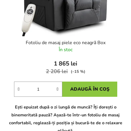
Fotoliu de masaj piele eco neagră Box
În stoc
1 865 lei
2 206 lei
(–15 %)
ADAUGĂ ÎN COŞ
Ești epuizat după o zi lungă de muncă? Îți dorești o
binemeritată pauză? Așază-te într-un fotoliu de masaj
confortabil, reglează-ți poziția și bucură-te de o relaxare
plăcută.