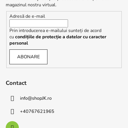
l
magazinul nostru virtual.
Adresă de e-mail
Prin introducerea e-mailului sunteți de acord
cu
condițiile de protecție a datelor cu caracter
personal
ABONARE
Contact
info
@
shopJK.ro
+40767621965