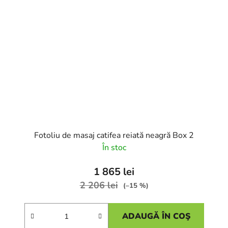
Fotoliu de masaj catifea reiată neagră Box 2
În stoc
1 865 lei
2 206 lei
(–15 %)
ADAUGĂ ÎN COŞ