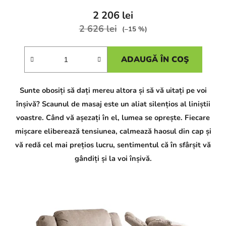
2 206 lei
2 626 lei
(–15 %)
ADAUGĂ ÎN COŞ
Sunte obosiți să dați mereu altora și să vă uitați pe voi
înșivă? Scaunul de masaj este un aliat silențios al liniștii
voastre. Când vă așezați în el, lumea se oprește. Fiecare
mișcare eliberează tensiunea, calmează haosul din cap și
vă redă cel mai prețios lucru, sentimentul că în sfârșit vă
gândiți și la voi înșivă.