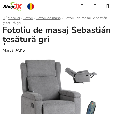
Treci
Căutare
COŞ
la
DE
conținut
Acasă
/
Mobilier
/
Fotolii
/
Fotolii de masaj
/
Fotoliu de masaj Sebastián
CUMPĂ
țesătură gri
Fotoliu de masaj Sebastián
țesătură gri
Marcă:
JAKS