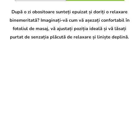
După o zi obositoare sunteți epuizat și doriți o relaxare
binemeritată? Imaginați-vă cum vă așezați confortabil în
fotoliul de masaj, vă ajustați poziția ideală și vă lăsați
purtat de senzația plăcută de relaxare și liniște deplină.