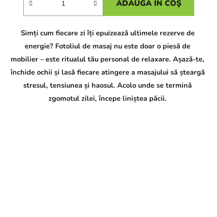
ADAUGĂ ÎN COŞ
Simți cum fiecare zi îți epuizează ultimele rezerve de
energie? Fotoliul de masaj nu este doar o piesă de
mobilier – este ritualul tău personal de relaxare. Așază-te,
închide ochii și lasă fiecare atingere a masajului să șteargă
stresul, tensiunea și haosul. Acolo unde se termină
zgomotul zilei, începe liniștea păcii.