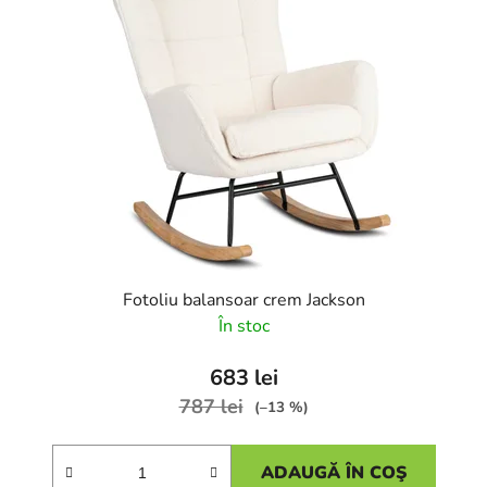
Fotoliu balansoar crem Jackson
În stoc
683 lei
787 lei
(–13 %)
ADAUGĂ ÎN COŞ