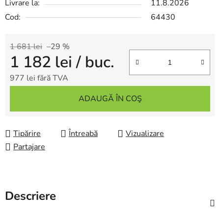
Livrare la:
11.8.2026
Cod:
64430
1 681 lei
–29 %
1 182 lei
/ buc.
977 lei fără TVA
Evaluare preţ:
ADAUGĂ ÎN COŞ
Tipărire
Întreabă
Vizualizare
Partajare
Descriere