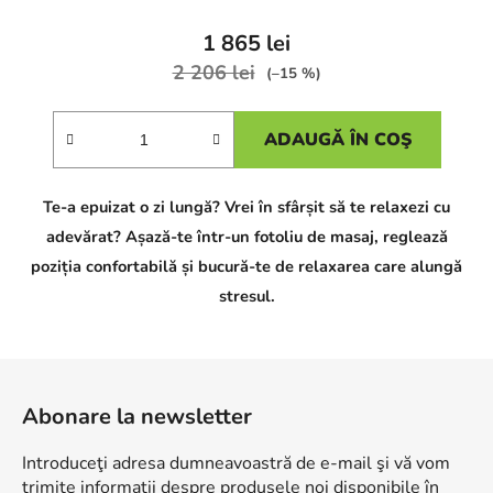
1 865 lei
2 206 lei
(–15 %)
ADAUGĂ ÎN COŞ
Te-a epuizat o zi lungă? Vrei în sfârșit să te relaxezi cu
adevărat? Așază-te într-un fotoliu de masaj, reglează
poziția confortabilă și bucură-te de relaxarea care alungă
stresul.
S
u
Abonare la newsletter
b
s
Introduceţi adresa dumneavoastră de e-mail şi vă vom
o
trimite informaţii despre produsele noi disponibile în