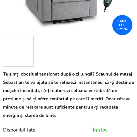
1 681
LEI
–29 %
Te simți obosit și tensionat după o zi lungă? Scaunul de masaj
Sebastian te va ajuta să te relaxezi instantaneu, să-ți destinde
mușchii încordați, să-ți eliberezi coloana vertebrală de
presiune și să-ți ofere confortul pe care îl meriți. Doar câteva
minute de relaxare sunt suficiente pentru a-ți recăpăta
energia și starea de bine.
Disponibilitate
În stoc